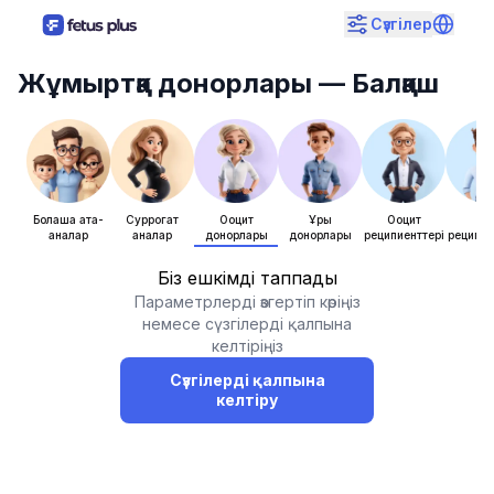
Сүзгілер
Жұмыртқа донорлары
— Балқаш
Болашақ ата-
Суррогат
Ооцит
Ұрық
Ооцит
Ұры
аналар
аналар
донорлары
донорлары
реципиенттері
реципие
Біз ешкімді таппадық
Параметрлерді өзгертіп көріңіз
немесе сүзгілерді қалпына
келтіріңіз
Сүзгілерді қалпына
келтіру