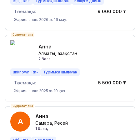
B(III), Rh+
Тұрмысқа шықпаған
Көшуге дайын
Төлемақы:
9 000 000
₸
Жарияланған: 2026 ж. 16 мау.
Суррогат ана
Анна
Алматы, Қазақстан
2
бала
,
unknown, Rh-
Тұрмысқа шықпаған
Төлемақы:
5 500 000
₸
Жарияланған: 2025 ж. 10 қаз.
Суррогат ана
Анна
А
Самара, Ресей
1
бала
,