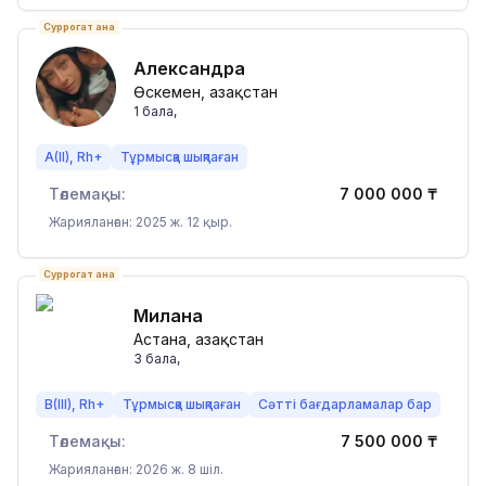
Суррогат ана
Александра
Өскемен, Қазақстан
1
бала
,
A(II), Rh+
Тұрмысқа шықпаған
Төлемақы:
7 000 000
₸
Жарияланған: 2025 ж. 12 қыр.
Суррогат ана
Милана
Астана, Қазақстан
3
бала
,
B(III), Rh+
Тұрмысқа шықпаған
Сәтті бағдарламалар бар
Төлемақы:
7 500 000
₸
Жарияланған: 2026 ж. 8 шіл.