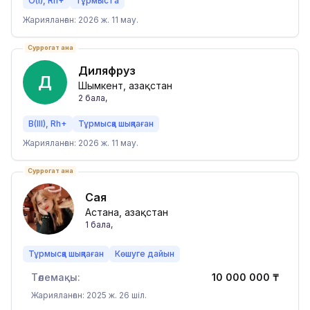
O(I), Rh+
Тұрмыста
Жарияланған: 2026 ж. 11 мау.
Суррогат ана
Диляфруз
Д
Шымкент, Қазақстан
2
бала
,
B(III), Rh+
Тұрмысқа шықпаған
Жарияланған: 2026 ж. 11 мау.
Суррогат ана
Сая
Астана, Қазақстан
1
бала
,
Тұрмысқа шықпаған
Көшуге дайын
Төлемақы:
10 000 000
₸
Жарияланған: 2025 ж. 26 шіл.