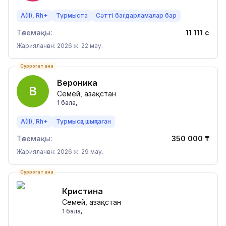
A(II), Rh+
Тұрмыста
Сәтті бағдарламалар бар
Төлемақы:
11 111
с
Жарияланған: 2026 ж. 22 мау.
Суррогат ана
Вероника
В
Семей, Қазақстан
1
бала
,
A(II), Rh+
Тұрмысқа шықпаған
Төлемақы:
350 000
₸
Жарияланған: 2026 ж. 29 мау.
Суррогат ана
Кристина
Семей, Қазақстан
1
бала
,