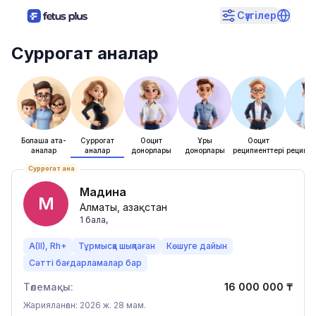
Сүзгілер
Суррогат аналар
Болашақ ата-
Суррогат
Ооцит
Ұрық
Ооцит
Ұры
аналар
аналар
донорлары
донорлары
реципиенттері
реципие
Суррогат ана
Мадина
М
Алматы, Қазақстан
1
бала
,
A(II), Rh+
Тұрмысқа шықпаған
Көшуге дайын
Сәтті бағдарламалар бар
Төлемақы:
16 000 000
₸
Жарияланған: 2026 ж. 28 мам.