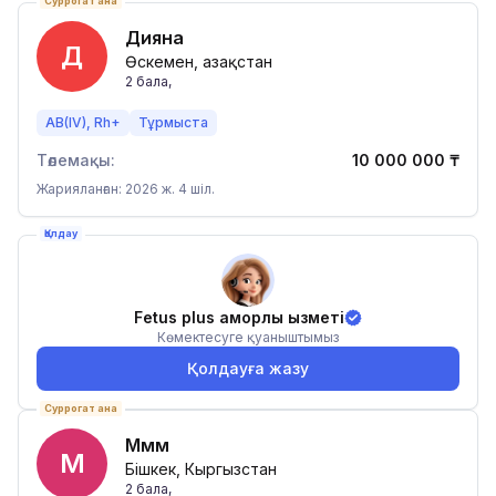
Суррогат ана
Дияна
Д
Өскемен, Қазақстан
2
бала
,
AB(IV), Rh+
Тұрмыста
Төлемақы:
10 000 000
₸
Жарияланған: 2026 ж. 4 шіл.
Қолдау
Fetus plus қамқорлық қызметі
Көмектесуге қуаныштымыз
Қолдауға жазу
Суррогат ана
Ммм
М
Бішкек, Кыргызстан
2
бала
,