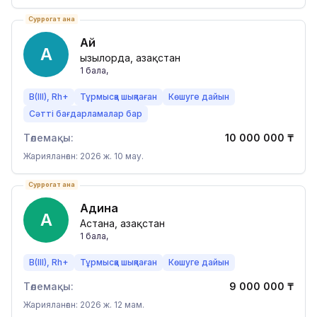
Суррогат ана
Ай
А
Қызылорда, Қазақстан
1
бала
,
B(III), Rh+
Тұрмысқа шықпаған
Көшуге дайын
Сәтті бағдарламалар бар
Төлемақы:
10 000 000
₸
Жарияланған: 2026 ж. 10 мау.
Суррогат ана
Адина
А
Астана, Қазақстан
1
бала
,
B(III), Rh+
Тұрмысқа шықпаған
Көшуге дайын
Төлемақы:
9 000 000
₸
Жарияланған: 2026 ж. 12 мам.