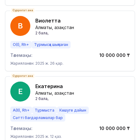
Суррогат ана
Виолетта
В
Алматы, Қазақстан
2
бала
,
O(I), Rh+
Тұрмысқа шықпаған
Төлемақы:
10 000 000
₸
Жарияланған: 2025 ж. 26 қар.
Суррогат ана
Екатерина
Е
Алматы, Қазақстан
2
бала
,
A(II), Rh+
Тұрмыста
Көшуге дайын
Сәтті бағдарламалар бар
Төлемақы:
10 000 000
₸
Жарияланған: 2025 ж. 12 қаз.