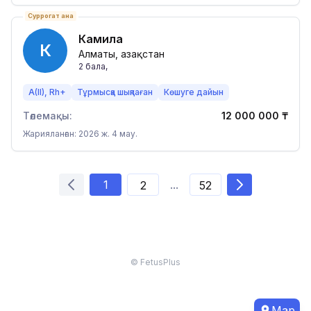
Суррогат ана
Камила
К
Алматы, Қазақстан
2
бала
,
A(II), Rh+
Тұрмысқа шықпаған
Көшуге дайын
Төлемақы:
12 000 000
₸
Жарияланған: 2026 ж. 4 мау.
1
...
2
52
© FetusPlus
Map