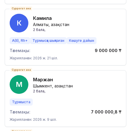
Суррогат ана
Камила
К
Алматы, Қазақстан
2
бала
,
A(II), Rh+
Тұрмысқа шықпаған
Көшуге дайын
Төлемақы:
9 000 000
₸
Жарияланған: 2026 ж. 21 шіл.
Суррогат ана
Маржан
М
Шымкент, Қазақстан
2
бала
,
Тұрмыста
Төлемақы:
7 000 000,8
₸
Жарияланған: 2026 ж. 9 шіл.