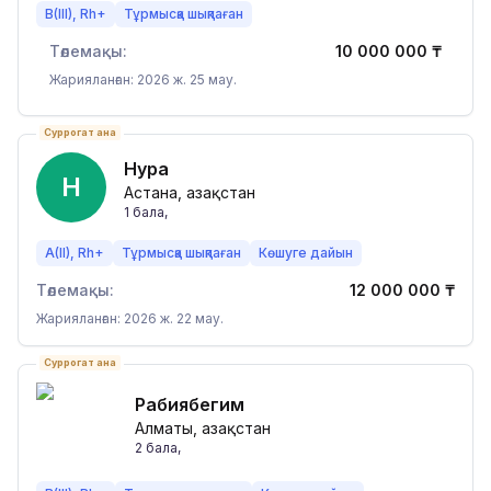
B(III), Rh+
Тұрмысқа шықпаған
Төлемақы:
10 000 000
₸
Жарияланған: 2026 ж. 25 мау.
Суррогат ана
Нура
Н
Астана, Қазақстан
1
бала
,
A(II), Rh+
Тұрмысқа шықпаған
Көшуге дайын
Төлемақы:
12 000 000
₸
Жарияланған: 2026 ж. 22 мау.
Суррогат ана
Рабиябегим
Алматы, Қазақстан
2
бала
,