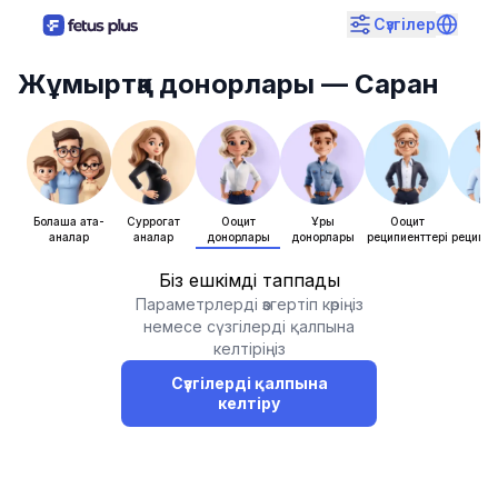
Сүзгілер
Жұмыртқа донорлары
— Саран
Болашақ ата-
Суррогат
Ооцит
Ұрық
Ооцит
Ұры
аналар
аналар
донорлары
донорлары
реципиенттері
реципие
Біз ешкімді таппадық
Параметрлерді өзгертіп көріңіз
немесе сүзгілерді қалпына
келтіріңіз
Сүзгілерді қалпына
келтіру