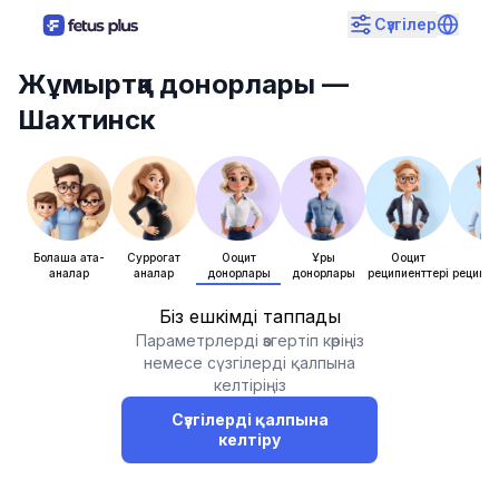
Сүзгілер
Жұмыртқа донорлары
—
Шахтинск
Болашақ ата-
Суррогат
Ооцит
Ұрық
Ооцит
Ұры
аналар
аналар
донорлары
донорлары
реципиенттері
реципие
Біз ешкімді таппадық
Параметрлерді өзгертіп көріңіз
немесе сүзгілерді қалпына
келтіріңіз
Сүзгілерді қалпына
келтіру