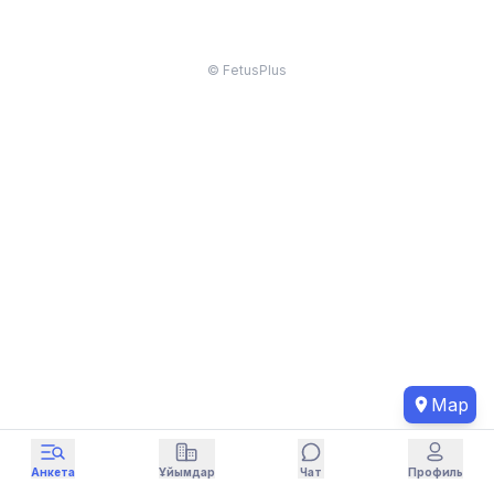
© FetusPlus
Map
Анкета
Ұйымдар
Чат
Профиль