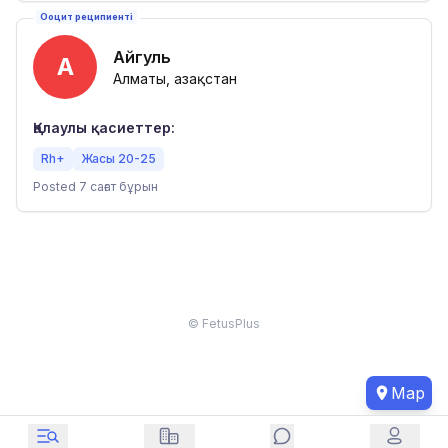
Ооцит реципиенті
Айгуль
А
Алматы, Қазақстан
Қалаулы қасиеттер:
Rh+
Жасы 20-25
Posted 7 сағат бұрын
© FetusPlus
Map