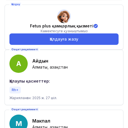
Қолдау
Fetus plus қамқорлық қызметі
Көмектесуге қуаныштымыз
Қолдауға жазу
Ооцит реципиенті
Айдын
А
Алматы, Қазақстан
Қалаулы қасиеттер:
Rh+
Жарияланған: 2025 ж. 27 шіл.
Ооцит реципиенті
Макпал
М
Алматы, Қазақстан