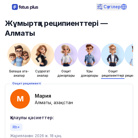
Сүзгілер
Жұмыртқа реципиенттері
—
Алматы
Болашақ ата-
Суррогат
Ооцит
Ұрық
Ооцит
Ұры
аналар
аналар
донорлары
донорлары
реципиенттері
реципие
Ооцит реципиенті
Мария
М
Алматы, Қазақстан
Қалаулы қасиеттер:
Rh+
Жарияланған: 2026 ж. 18 қаң.