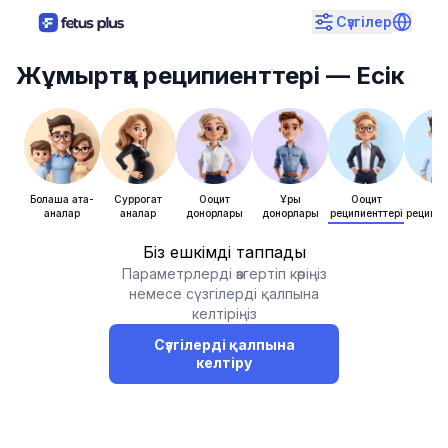
Сүзгілер
Жұмыртқа реципиенттері
— Есік
Болашақ ата-
Суррогат
Ооцит
Ұрық
Ооцит
Ұры
аналар
аналар
донорлары
донорлары
реципиенттері
реципие
Біз ешкімді таппадық
Параметрлерді өзгертіп көріңіз
немесе сүзгілерді қалпына
келтіріңіз
Сүзгілерді қалпына
келтіру