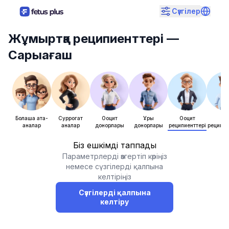
Сүзгілер
Жұмыртқа реципиенттері
—
Сарыағаш
Болашақ ата-
Суррогат
Ооцит
Ұрық
Ооцит
Ұры
аналар
аналар
донорлары
донорлары
реципиенттері
реципие
Біз ешкімді таппадық
Параметрлерді өзгертіп көріңіз
немесе сүзгілерді қалпына
келтіріңіз
Сүзгілерді қалпына
келтіру