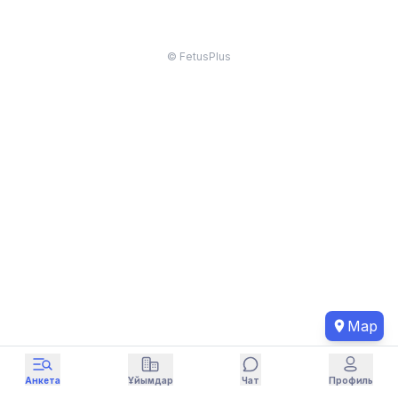
© FetusPlus
Map
Анкета
Ұйымдар
Чат
Профиль