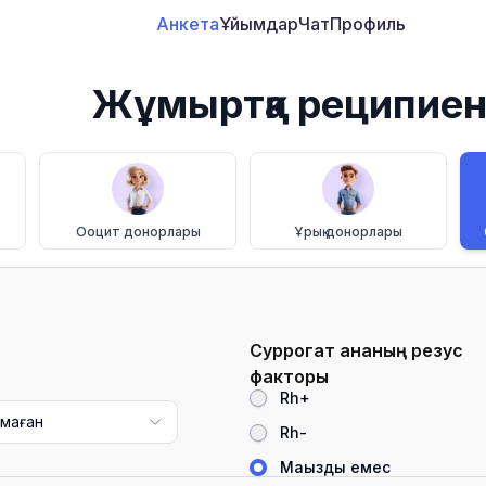
Анкета
Ұйымдар
Чат
Профиль
Жұмыртқа реципиен
Ооцит донорлары
Ұрық донорлары
Суррогат ананың резус
факторы
Rh+
лмаған
Rh-
Маңызды емес