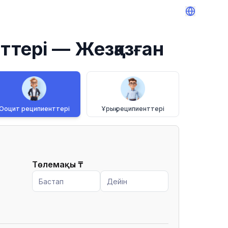
ттері
— Жезқазған
Ооцит реципиенттері
Ұрық реципиенттері
Төлемақы
₸