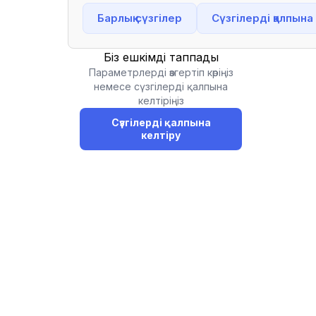
Барлық сүзгілер
Сүзгілерді қалпына
Біз ешкімді таппадық
Параметрлерді өзгертіп көріңіз
немесе сүзгілерді қалпына
келтіріңіз
Сүзгілерді қалпына
келтіру