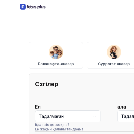
Болашақ ата-аналар
Суррогат аналар
Сүзгілер
Ел
Қала
Таңдалмаған
Таңда
Қала тізімде жоқ па?
Ең жақын қаланы таңдаңыз