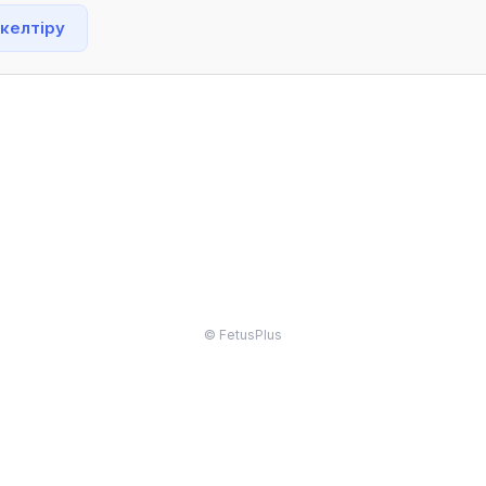
 келтіру
© FetusPlus