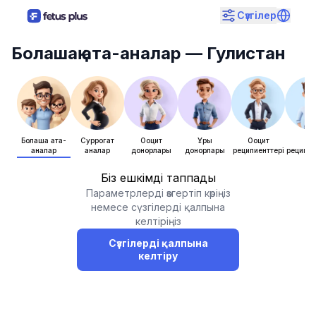
Сүзгілер
Болашақ ата-аналар
— Гулистан
Болашақ ата-
Суррогат
Ооцит
Ұрық
Ооцит
Ұры
аналар
аналар
донорлары
донорлары
реципиенттері
реципие
Біз ешкімді таппадық
Параметрлерді өзгертіп көріңіз
немесе сүзгілерді қалпына
келтіріңіз
Сүзгілерді қалпына
келтіру