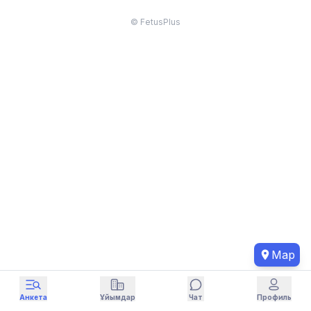
© FetusPlus
Map
Анкета
Ұйымдар
Чат
Профиль