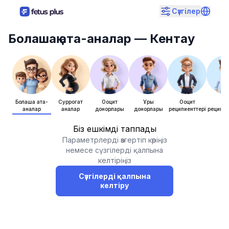
Сүзгілер
Болашақ ата-аналар
— Кентау
Болашақ ата-
Суррогат
Ооцит
Ұрық
Ооцит
Ұры
аналар
аналар
донорлары
донорлары
реципиенттері
реципие
Біз ешкімді таппадық
Параметрлерді өзгертіп көріңіз
немесе сүзгілерді қалпына
келтіріңіз
Сүзгілерді қалпына
келтіру