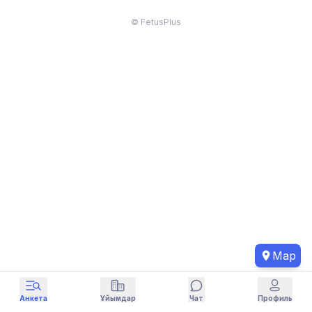
© FetusPlus
Map
Анкета
Ұйымдар
Чат
Профиль