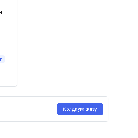
н
ер
Қолдауға жазу