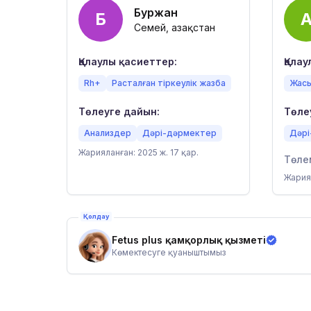
Буржан
Б
Семей, Қазақстан
Қалаулы қасиеттер:
Қала
Rh+
Расталған тіркеулік жазба
Жасы
Төлеуге дайын:
Төле
Анализдер
Дәрі-дәрмектер
Дәрі
Жарияланған: 2025 ж. 17 қар.
Төле
Жариял
Қолдау
Fetus plus қамқорлық қызметі
Көмектесуге қуаныштымыз