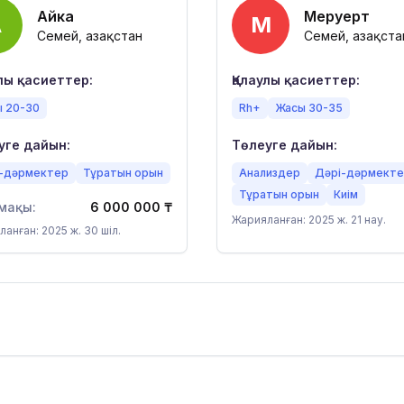
Айка
Меруерт
А
М
Семей, Қазақстан
Семей, Қазақста
улы қасиеттер:
Қалаулы қасиеттер:
 20-30
Rh+
Жасы 30-35
уге дайын:
Төлеуге дайын:
-дәрмектер
Тұратын орын
Анализдер
Дәрі-дәрмект
Тұратын орын
Киім
мақы:
6 000 000
₸
Жарияланған: 2025 ж. 21 нау.
анған: 2025 ж. 30 шіл.