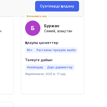
Сүзгілерді қолдану
Болашақ ата-ана
Буржан
Б
н
Семей, Қазақстан
Қалаулы қасиеттер:
Rh+
Расталған тіркеулік жазба
Төлеуге дайын:
Анализдер
Дәрі-дәрмектер
Жарияланған: 2025 ж. 17 қар.