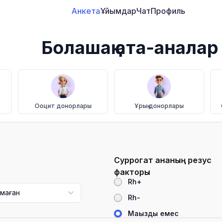
Анкета
Ұйымдар
Чат
Профиль
Болашақ ата-аналар
Ооцит донорлары
Ұрық донорлары
Суррогат ананың резус
факторы
Rh+
лмаған
Rh-
Маңызды емес