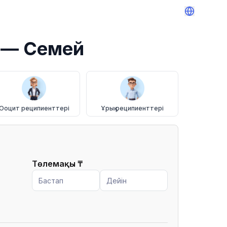
— Семей
Ооцит реципиенттері
Ұрық реципиенттері
Төлемақы
₸