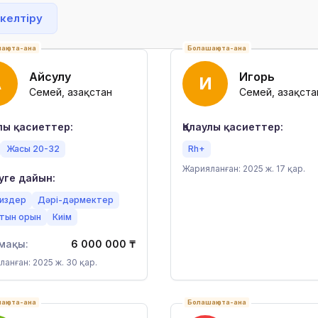
 келтіру
ақ ата-ана
Болашақ ата-ана
Айсулу
Игорь
А
И
Семей, Қазақстан
Семей, Қазақста
улы қасиеттер:
Қалаулы қасиеттер:
Жасы 20-32
Rh+
Жарияланған: 2025 ж. 17 қар.
уге дайын:
издер
Дәрі-дәрмектер
тын орын
Киім
мақы:
6 000 000
₸
анған: 2025 ж. 30 қар.
ақ ата-ана
Болашақ ата-ана