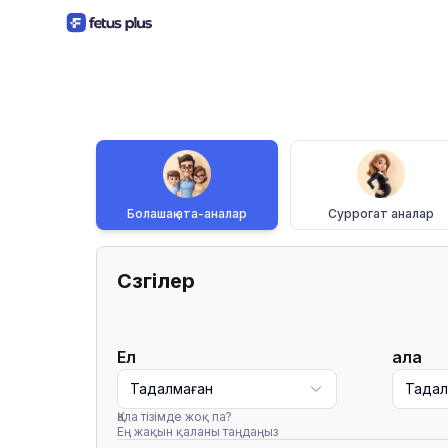
Болашақ ата-аналар
Суррогат аналар
Сүзгілер
Ел
Қала
Таңдалмаған
Таңда
Қала тізімде жоқ па?
Ең жақын қаланы таңдаңыз