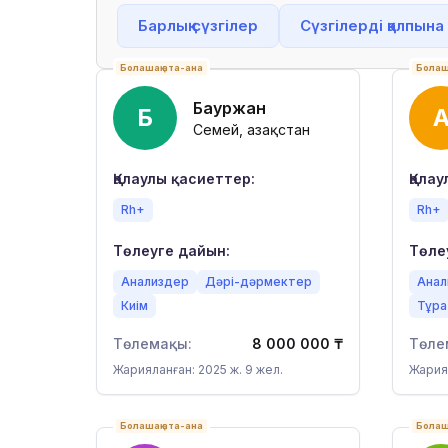
Барлық сүзгілер
Сүзгілерді қалпына
Болашақ ата-ана
Болаш
Бауржан
Б
Семей, Қазақстан
Қалаулы қасиеттер:
Қала
Rh+
Rh+
Төлеуге дайын:
Төле
Анализдер
Дәрі-дәрмектер
Анал
Киім
Тұра
Төлемақы:
8 000 000
₸
Төле
Жарияланған: 2025 ж. 9 жел.
Жариял
Болашақ ата-ана
Болаш