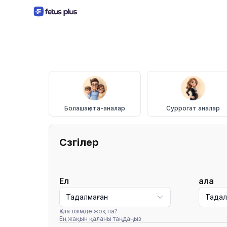
Болашақ ата-аналар
Суррогат аналар
Сүзгілер
Ел
Қала
Таңдалмаған
Таңда
Қала тізімде жоқ па?
Ең жақын қаланы таңдаңыз