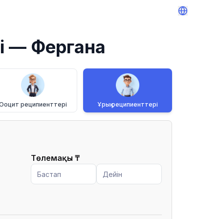
і
— Фергана
Ооцит реципиенттері
Ұрық реципиенттері
Төлемақы
₸