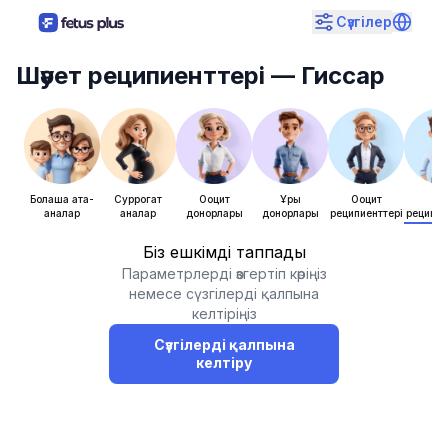
Сүзгілер
Шәует реципиенттері
— Гиссар
Болашақ ата-
Суррогат
Ооцит
Ұрық
Ооцит
Ұры
аналар
аналар
донорлары
донорлары
реципиенттері
реципие
Біз ешкімді таппадық
Параметрлерді өзгертіп көріңіз
немесе сүзгілерді қалпына
келтіріңіз
Сүзгілерді қалпына
келтіру