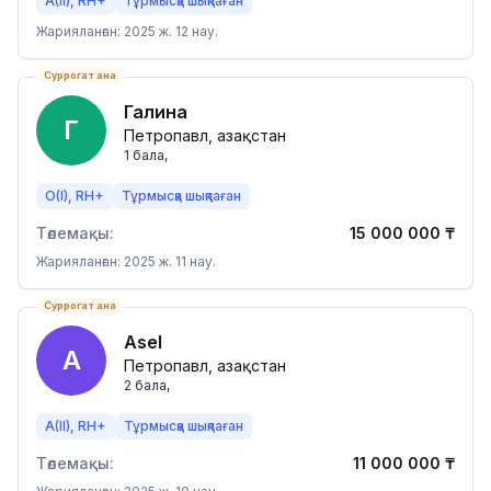
A(II), RH+
Тұрмысқа шықпаған
Жарияланған: 2025 ж. 12 нау.
Суррогат ана
Галина
Г
Петропавл, Қазақстан
1
бала
,
O(I), RH+
Тұрмысқа шықпаған
Төлемақы:
15 000 000
₸
Жарияланған: 2025 ж. 11 нау.
Суррогат ана
Asel
A
Петропавл, Қазақстан
2
бала
,
A(II), RH+
Тұрмысқа шықпаған
Төлемақы:
11 000 000
₸