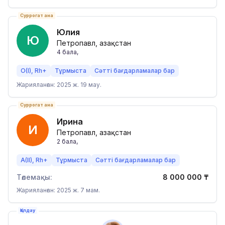
Суррогат ана
Юлия
Ю
Петропавл, Қазақстан
4
бала
,
O(I), Rh+
Тұрмыста
Сәтті бағдарламалар бар
Жарияланған: 2025 ж. 19 мау.
Суррогат ана
Ирина
И
Петропавл, Қазақстан
2
бала
,
A(II), Rh+
Тұрмыста
Сәтті бағдарламалар бар
Төлемақы:
8 000 000
₸
Жарияланған: 2025 ж. 7 мам.
Қолдау