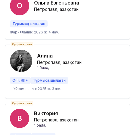
Ольга Евгеньевна
О
Петропавл, Қазақстан
Тұрмысқа шықпаған
Жарияланған: 2026 ж. 4 нау.
Суррогат ана
Алина
Петропавл, Қазақстан
1
бала
,
O(I), Rh+
Тұрмысқа шықпаған
Жарияланған: 2025 ж. 3 жел.
Суррогат ана
Виктория
В
Петропавл, Қазақстан
1
бала
,