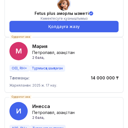
Fetus plus қамқорлық қызметі
Көмектесуге қуаныштымыз
Қолдауға жазу
Суррогат ана
Мария
М
Петропавл, Қазақстан
2
бала
,
O(I), RH+
Тұрмысқа шықпаған
Төлемақы:
14 000 000
₸
Жарияланған: 2025 ж. 17 нау.
Суррогат ана
Инесса
И
Петропавл, Қазақстан
2
бала
,