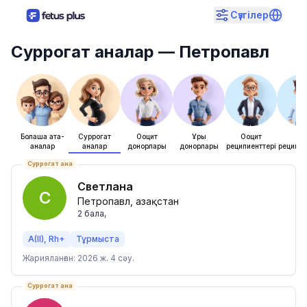
Сүзгілер
Суррогат аналар
— Петропавл
Болашақ ата-
Суррогат
Ооцит
Ұрық
Ооцит
Ұры
аналар
аналар
донорлары
донорлары
реципиенттері
реципие
Суррогат ана
Светлана
С
Петропавл, Қазақстан
2
бала
,
A(II), Rh+
Тұрмыста
Жарияланған: 2026 ж. 4 сәу.
Суррогат ана