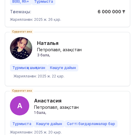
B(III), Rh+
Тұрмыста
Төлемақы:
6 000 000
₸
Жарияланған: 2025 ж. 26 қар.
Суррогат ана
Наталья
Петропавл, Қазақстан
3
бала
,
Тұрмысқа шықпаған
Көшуге дайын
Жарияланған: 2025 ж. 22 қар.
Суррогат ана
Анастасия
А
Петропавл, Қазақстан
1
бала
,
Тұрмыста
Көшуге дайын
Сәтті бағдарламалар бар
Жарияланған: 2025 ж. 20 қыр.