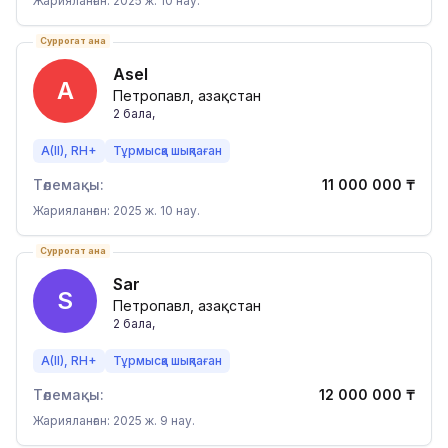
Жарияланған: 2025 ж. 10 нау.
Суррогат ана
Asel
A
Петропавл, Қазақстан
2
бала
,
A(II), RH+
Тұрмысқа шықпаған
Төлемақы:
11 000 000
₸
Жарияланған: 2025 ж. 10 нау.
Суррогат ана
Sar
S
Петропавл, Қазақстан
2
бала
,
A(II), RH+
Тұрмысқа шықпаған
Төлемақы:
12 000 000
₸
Жарияланған: 2025 ж. 9 нау.