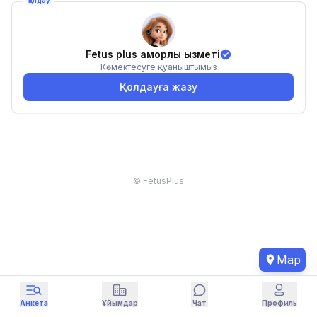
Қолдау
Fetus plus қамқорлық қызметі
Көмектесуге қуаныштымыз
Қолдауға жазу
© FetusPlus
Map
Анкета
Ұйымдар
Чат
Профиль