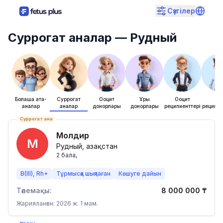
Сүзгілер
Суррогат аналар
— Рудный
Болашақ ата-
Суррогат
Ооцит
Ұрық
Ооцит
Ұры
аналар
аналар
донорлары
донорлары
реципиенттері
реципие
Суррогат ана
Молдир
М
Рудный, Қазақстан
2
бала
,
B(III), Rh+
Тұрмысқа шықпаған
Көшуге дайын
Төлемақы:
8 000 000
₸
Жарияланған: 2026 ж. 1 мам.