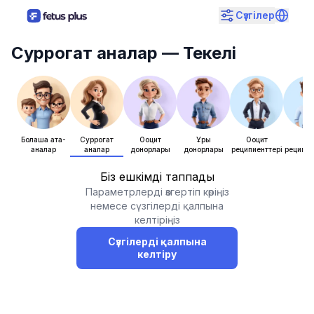
Сүзгілер
Суррогат аналар
— Текелі
Болашақ ата-
Суррогат
Ооцит
Ұрық
Ооцит
Ұры
аналар
аналар
донорлары
донорлары
реципиенттері
реципие
Біз ешкімді таппадық
Параметрлерді өзгертіп көріңіз
немесе сүзгілерді қалпына
келтіріңіз
Сүзгілерді қалпына
келтіру