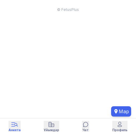
© FetusPlus
Map
Анкета
Ұйымдар
Чат
Профиль